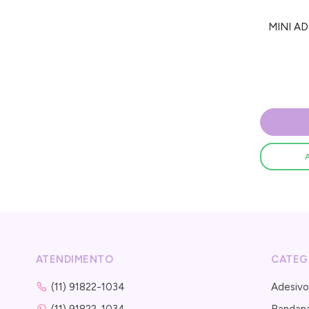
MINI AD
ATENDIMENTO
CATEG
(11) 91822-1034
Adesivo
(11) 91822-1034
Bandan