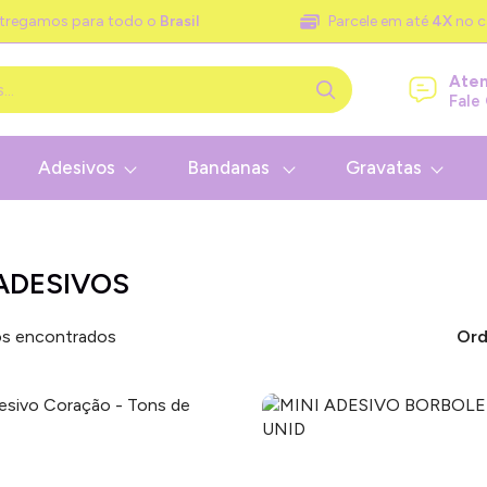
tregamos para todo o
Brasil
Parcele em até
4X
no c
Ate
Fale
Adesivos
Bandanas
Gravatas
 ADESIVOS
s encontrados
Ord