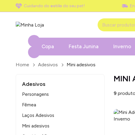
Cuidando do
estilo
do seu pet!
En
Copa
Festa Junina
Inverno
Home
Adesivos
Mini adesivos
MINI
Adesivos
9
produto
Personagens
Fêmea
Laços Adesivos
Mini adesivos