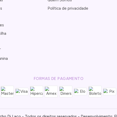
as
Política de privacidade
es
ilha
T
unina
FORMAS DE PAGAMENTO
cho Di Laço - Todos os direitos reservados - Desenvolvimento: 
E