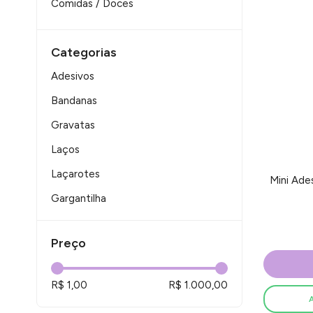
Comidas / Doces
Categorias
Adesivos
Bandanas
Gravatas
Laços
Laçarotes
Mini Ade
Gargantilha
Inverno
Preço
OUTLET
Festa Junina
R$ 1,00
R$ 1.000,00
Copa