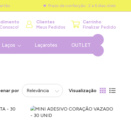
artão
Prazo de confecção : 2 a 6 dias úteis
ndimento
Clientes
Carrinho
 Conosco!
Meus Pedidos
Finalizar Pedido
Laços
Laçarotes
OUTLET
enar por
Visualização