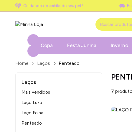
Cuidando do
estilo
do seu pet!
En
Copa
Festa Junina
Inverno
Home
Laços
Penteado
PENT
Laços
7
produto
Mais vendidos
Laço Luxo
Laço Folha
Penteado