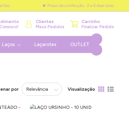
artão
Prazo de confecção : 2 a 6 dias úteis
ndimento
Clientes
Carrinho
 Conosco!
Meus Pedidos
Finalizar Pedido
Laços
Laçarotes
OUTLET
enar por
Visualização