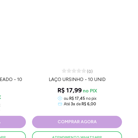
(0)
EADO - 10
LAÇO URSINHO - 10 UNID
R$ 17,99
ou
R$ 17,45
no pix
Até
3x
de
R$ 6,00
x
0
A
COMPRAR AGORA
APP
ATENDIMENTO WHATSAPP