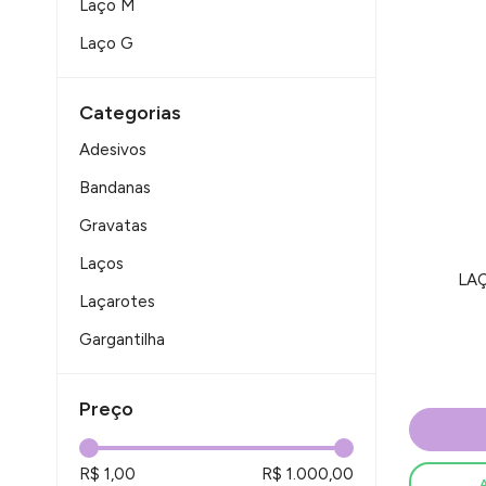
Laço M
Laço G
Laço adesivo
Categorias
Adesivos
Bandanas
Gravatas
Laços
LAÇ
Laçarotes
Gargantilha
Inverno
Preço
OUTLET
Festa Junina
R$ 1,00
R$ 1.000,00