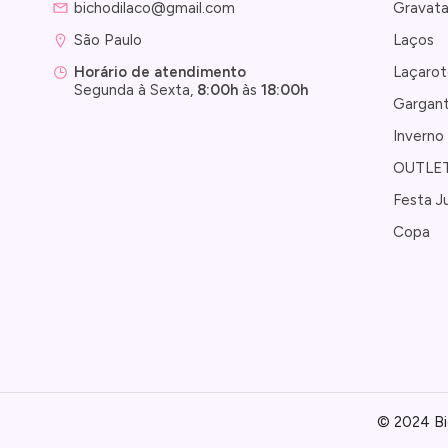
bichodilaco@gmail.com
Gravat
São Paulo 
Laços
Laçarot
Horário de atendimento
Segunda à Sexta,
8:00h
às
18:00h
Gargant
Inverno
OUTLE
Festa J
Copa
© 2024 Bi