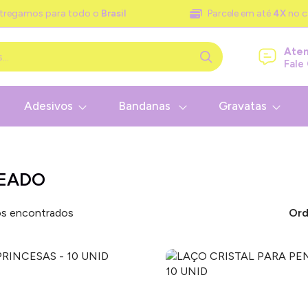
tregamos para todo o
Brasil
Parcele em até
4X
no c
Ate
Fale
Adesivos
Bandanas
Gravatas
EADO
s encontrados
Ord