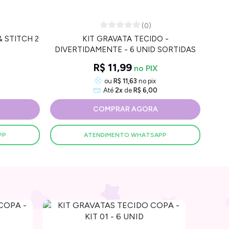
(0)
& STITCH 2
KIT GRAVATA TECIDO -
KIT 
DIVERTIDAMENTE - 6 UNID SORTIDAS
R$ 11,99
ou
R$ 11,63
no pix
Até
2x
de
R$ 6,00
COMPRAR AGORA
PP
ATENDIMENTO WHATSAPP