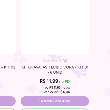
(0)
- KIT 02
KIT GRAVATAS TECIDO COPA - KIT 01
KIT GR
- 6 UNID
R$ 11,99
ou
R$ 11,63
no pix
Até
2x
de
R$ 6,00
COMPRAR AGORA