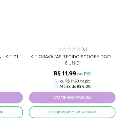
(0)
 KIT 01 -
KIT GRAVATAS TECIDO SCOOBY DOO -
KIT
6 UNID
R$ 11,99
ou
R$ 11,63
no pix
Até
2x
de
R$ 6,00
COMPRAR AGORA
PP
ATENDIMENTO WHATSAPP