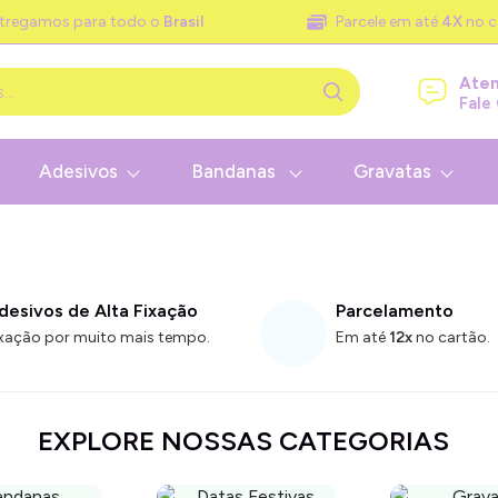
tregamos para todo o
Brasil
Parcele em até
4X
no c
Ate
Fale
Adesivos
Bandanas
Gravatas
desivos de Alta Fixação
Parcelamento
ixação por muito mais tempo.
Em até
12x
no cartão.
EXPLORE NOSSAS CATEGORIAS