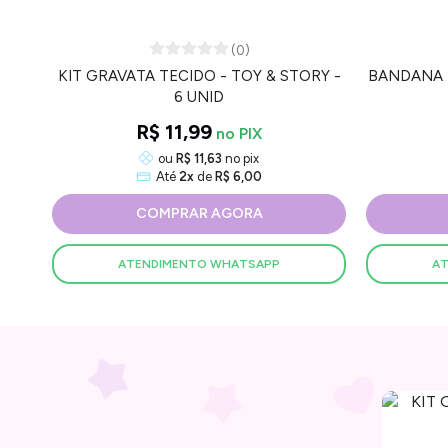
(0)
KIT GRAVATA TECIDO - TOY & STORY -
BANDANA F
6 UNID
R$ 11,99
ou
R$ 11,63
no pix
Até
2x
de
R$ 6,00
COMPRAR AGORA
ATENDIMENTO WHATSAPP
A