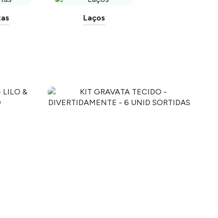
tas
Laços