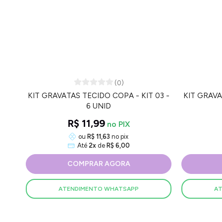
(0)
KIT GRAVATAS TECIDO COPA - KIT 03 -
KIT GRAVA
6 UNID
R$ 11,99
ou
R$ 11,63
no pix
Até
2x
de
R$ 6,00
COMPRAR AGORA
ATENDIMENTO WHATSAPP
A