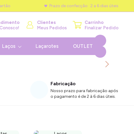
artão
Prazo de confecção : 2 a 6 dias úteis
ndimento
Clientes
Carrinho
 Conosco!
Meus Pedidos
Finalizar Pedido
Laços
Laçarotes
OUTLET
Fabricação
Nosso prazo para fabricação após
o pagamento é de 2 à 6 dias úteis.