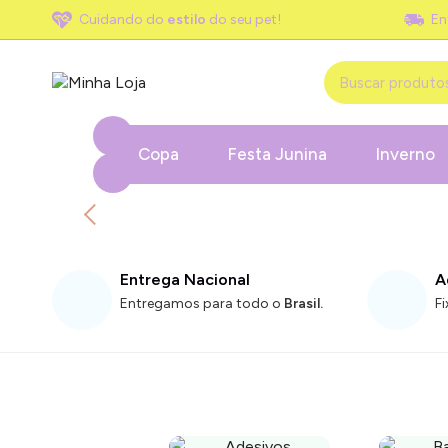
Cuidando do
estilo
do seu pet!
En
Copa
Festa Junina
Inverno
Entrega Nacional
A
Entregamos para todo o
Brasil.
F