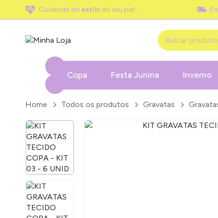
Cuidando do
estilo
do seu pet!
En
Copa
Festa Junina
Inverno
Home
Todos os produtos
Gravatas
Gravata