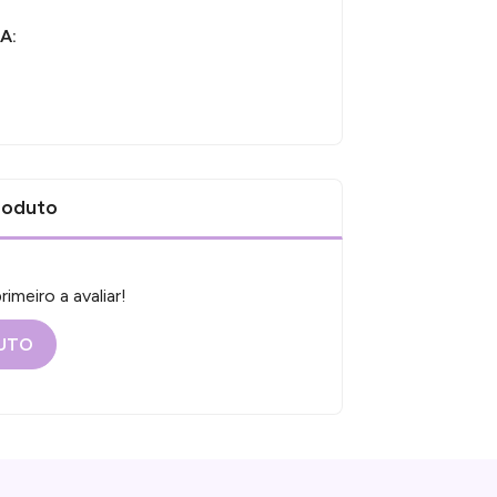
A:
roduto
imeiro a avaliar!
DUTO