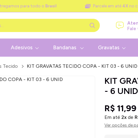
tregamos para todo o
Brasil
Parcele em até
4X
no c
Ate
Fale
Adesivos
Bandanas
Gravatas
s Tecido
KIT GRAVATAS TECIDO COPA - KIT 03 - 6 UNID
KIT GRA
- 6 UNID
R$ 11,99
Em até
2x
de
R
Ver opções de 