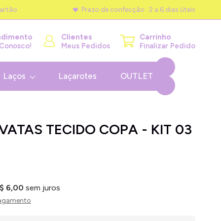
artão
Prazo de confecção : 2 a 6 dias úteis
ndimento
Clientes
Carrinho
 Conosco!
Meus Pedidos
Finalizar Pedido
Laços
Laçarotes
OUTLET
VATAS TECIDO COPA - KIT 03
$ 6,00
sem juros
pagamento